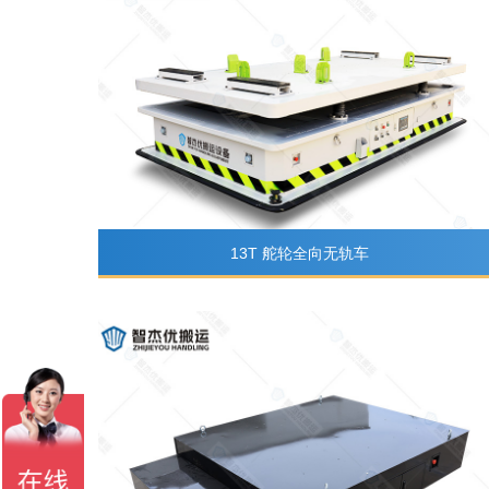
13T 舵轮全向无轨车