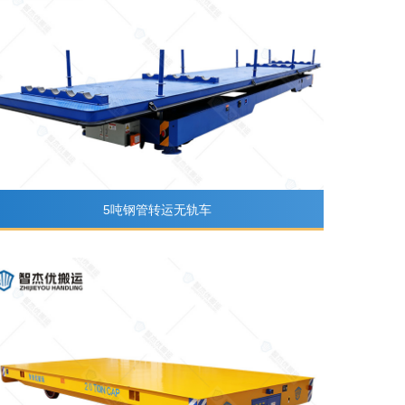
5吨钢管转运无轨车